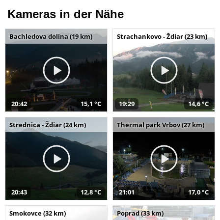
Kameras in der Nähe
Bachledova dolina (19 km)
Strachankovo - Ždiar (23 km)
20:42
15,1 °C
19:29
14,6 °C
Strednica - Ždiar (24 km)
Thermal park Vrbov (27 km)
20:43
12,8 °C
21:01
17,0 °C
Smokovce (32 km)
Poprad (33 km)