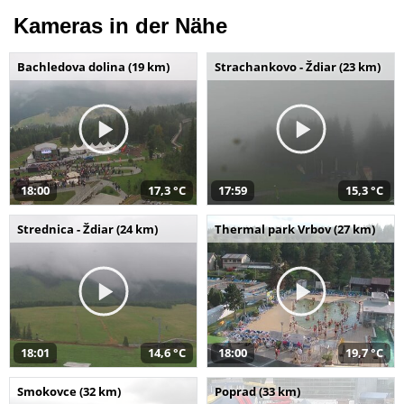
Kameras in der Nähe
Bachledova dolina (19 km)
Strachankovo - Ždiar (23 km)
18:00
17,3 °C
17:59
15,3 °C
Strednica - Ždiar (24 km)
Thermal park Vrbov (27 km)
18:01
14,6 °C
18:00
19,7 °C
Smokovce (32 km)
Poprad (33 km)