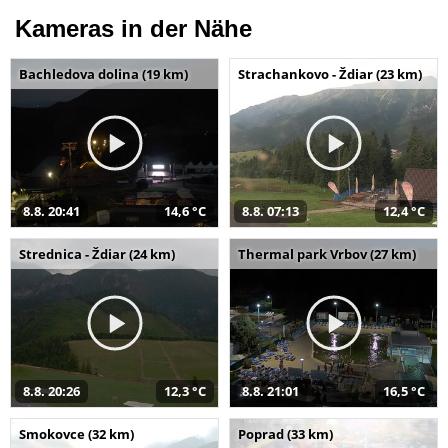
Kameras in der Nähe
Bachledova dolina (19 km)
Strachankovo - Ždiar (23 km)
8.8. 20:41
14,6 °C
8.8. 07:13
12,4 °C
Strednica - Ždiar (24 km)
Thermal park Vrbov (27 km)
8.8. 20:26
12,3 °C
8.8. 21:01
16,5 °C
Smokovce (32 km)
Poprad (33 km)