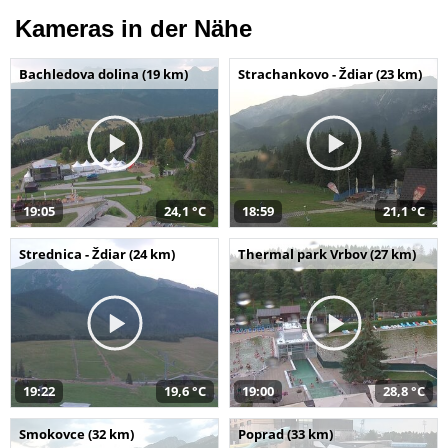
Kameras in der Nähe
Bachledova dolina (19 km)
Strachankovo - Ždiar (23 km)
19:05
24,1 °C
18:59
21,1 °C
Strednica - Ždiar (24 km)
Thermal park Vrbov (27 km)
19:22
19,6 °C
19:00
28,8 °C
Smokovce (32 km)
Poprad (33 km)