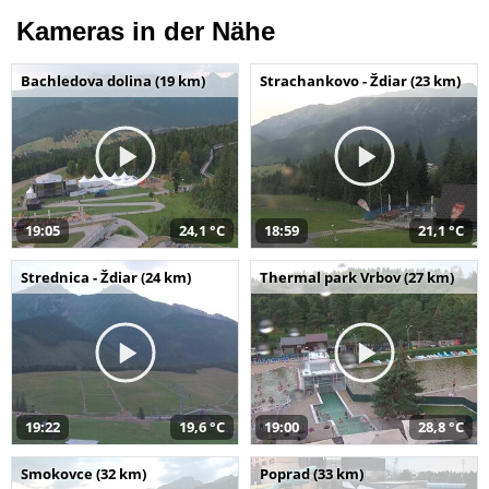
Kameras in der Nähe
Bachledova dolina (19 km)
Strachankovo - Ždiar (23 km)
19:05
24,1 °C
18:59
21,1 °C
Strednica - Ždiar (24 km)
Thermal park Vrbov (27 km)
19:22
19,6 °C
19:00
28,8 °C
Smokovce (32 km)
Poprad (33 km)