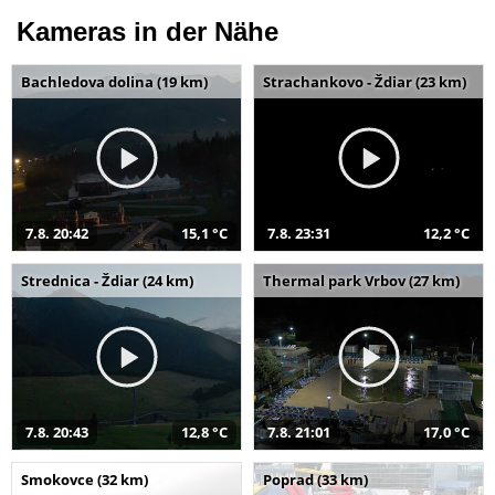
Kameras in der Nähe
Bachledova dolina (19 km)
Strachankovo - Ždiar (23 km)
7.8. 20:42
15,1 °C
7.8. 23:31
12,2 °C
Strednica - Ždiar (24 km)
Thermal park Vrbov (27 km)
7.8. 20:43
12,8 °C
7.8. 21:01
17,0 °C
Smokovce (32 km)
Poprad (33 km)