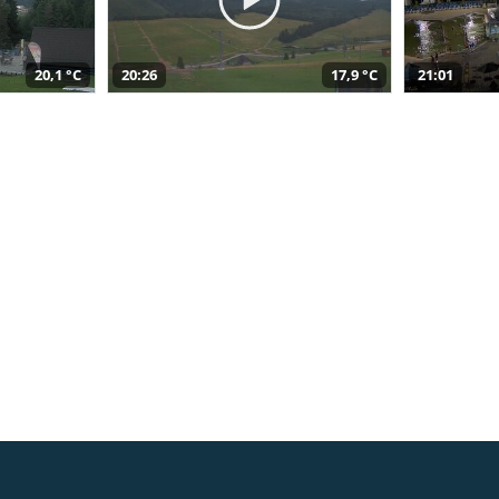
20,1 °C
20:26
17,9 °C
21:01