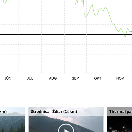
 km)
Strednica - Ždiar (24 km)
Thermal par