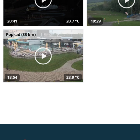
20:41
20,7 °C
19:29
Poprad (33 km)
18:54
28,9 °C