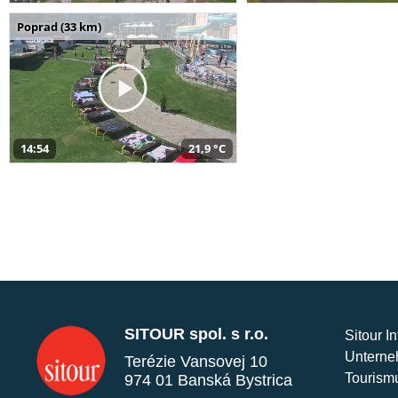
Poprad (33 km)
14:54
21,9 °C
SITOUR spol. s r.o.
Sitour I
Unterne
Terézie Vansovej 10
Tourism
974 01 Banská Bystrica