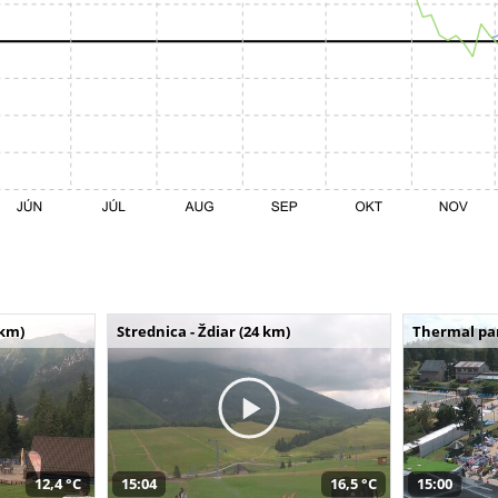
 km)
Strednica - Ždiar (24 km)
Thermal par
12,4 °C
15:04
16,5 °C
15:00