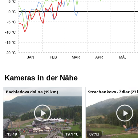
Kameras in der Nähe
Bachledova dolina (19 km)
Strachankovo - Ždiar (23
15:19
19,1 °C
07:13