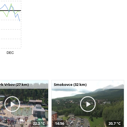
k Vrbov (27 km)
Smokovce (32 km)
22,2 °C
14:56
20,7 °C