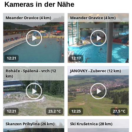
Kameras in der Nähe
Meander Oravice (4 km)
Meander Oravice (4 km)
12:21
12:17
Roháče - Spálená - vrch (12
JANOVKY - Zuberec (12 km)
km)
12:21
23,2 °C
12:25
27,5 °C
Skanzen Pribylina (26 km)
Ski Krušetnica (28 km)