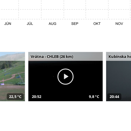
Vrátna - CHLEB (26 km)
Kubínska ho
22,5 °C
20:52
9,8 °C
20:44