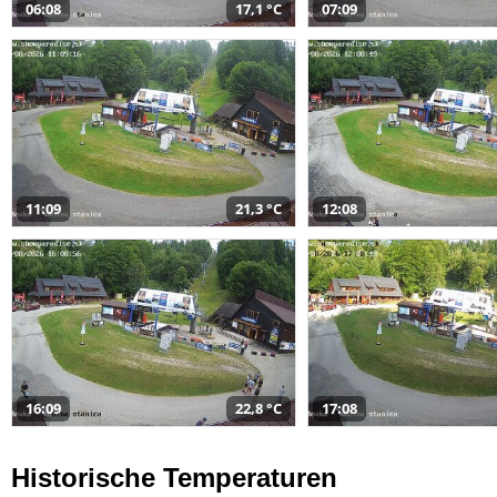
06:08
17,1 °C
07:09
11:09
21,3 °C
12:08
16:09
22,8 °C
17:08
Historische Temperaturen