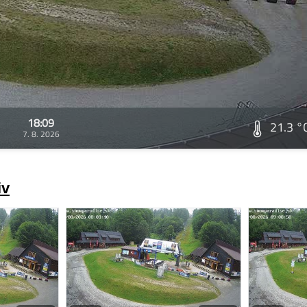
18:09
21.3 °
7. 8. 2026
iv