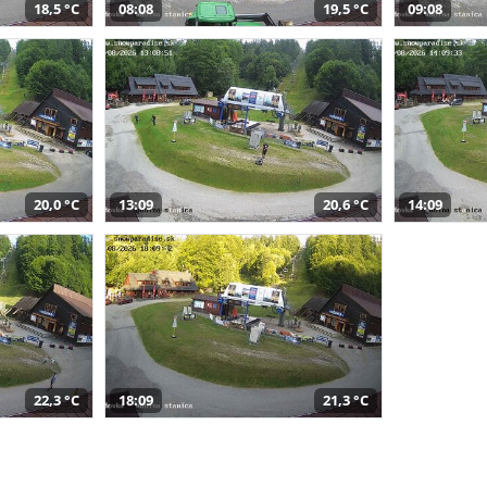
18,5 °C
08:08
19,5 °C
09:08
20,0 °C
13:09
20,6 °C
14:09
22,3 °C
18:09
21,3 °C