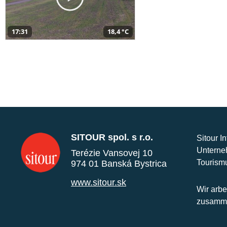
17:31
18,4 °C
SITOUR spol. s r.o.
Sitour I
Unterne
Terézie Vansovej 10
Tourism
974 01 Banská Bystrica
www.sitour.sk
Wir arbe
zusamme