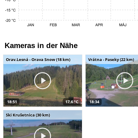
Kameras in der Nähe
Orav.Lesná - Orava Snow (18 km)
Vrátna - Paseky (22 km)
18:51
17,6 °C
18:34
Ski Krušetnica (30 km)