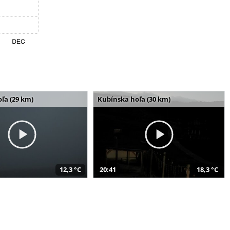
ľa (29 km)
Kubínska hoľa (30 km)
12,3 °C
20:41
18,3 °C