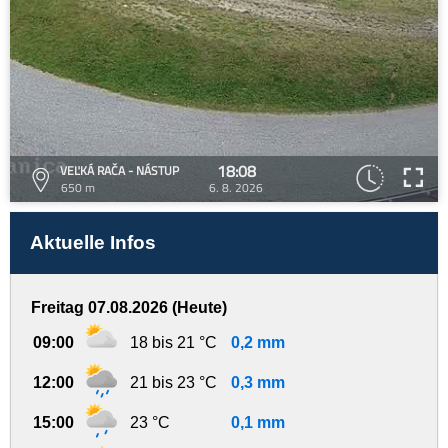
18:08
VEĽKÁ RAČA - NÁSTUP
650 m
6. 8. 2026
Aktuelle Infos
Freitag 07.08.2026 (Heute)
09:00
18 bis 21 °C
0,2 mm
12:00
21 bis 23 °C
0,3 mm
15:00
23 °C
0,1 mm