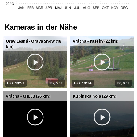
Kameras in der Nähe
Orav.Lesná - Orava Snow (18
Vrátna - Paseky (22 km)
km)
6.8. 18:51
22,5 °C
6.8. 18:34
28,8 °C
Vrátna - CHLEB (26 km)
Kubínska hoľa (29 km)