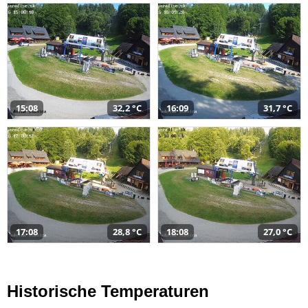
15:08
32,2 °C
16:09
31,7 °C
17:08
28,8 °C
18:08
27,0 °C
Historische Temperaturen