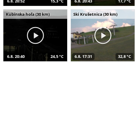
6.8. 20:52
15,3 °C
6.8. 20:43
17,7 °C
Kubínska hoľa (30 km)
Ski Krušetnica (30 km)
6.8. 20:40
24,5 °C
6.8. 17:31
32,8 °C