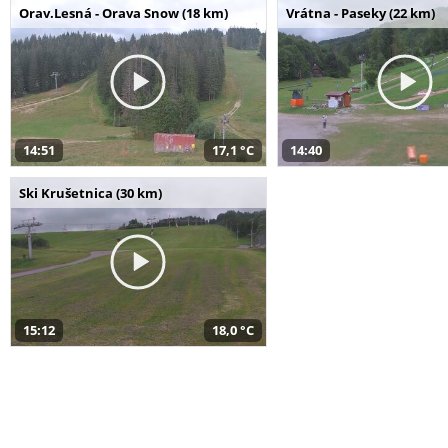
Orav.Lesná - Orava Snow (18 km)
Vrátna - Paseky (22 km)
14:51
17,1 °C
14:40
Ski Krušetnica (30 km)
15:12
18,0 °C