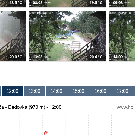
18,5 °C
08:08
19,5 °C
09:08
20,0 °C
13:08
20,6 °C
14:09
12:00
13:00
14:00
15:00
16:00
17:00