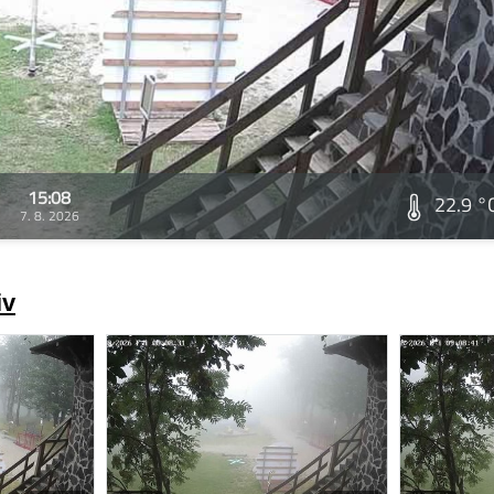
15:08
22.9 °
7. 8. 2026
iv