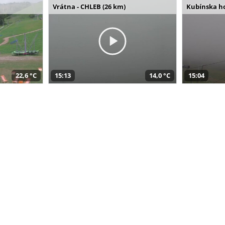
Vrátna - CHLEB (26 km)
Kubínska ho
22,6 °C
15:13
14,0 °C
15:04