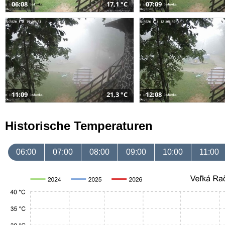
06:08
17,1 °C
07:09
11:09
21,3 °C
12:08
Historische Temperaturen
06:00
07:00
08:00
09:00
10:00
11:00