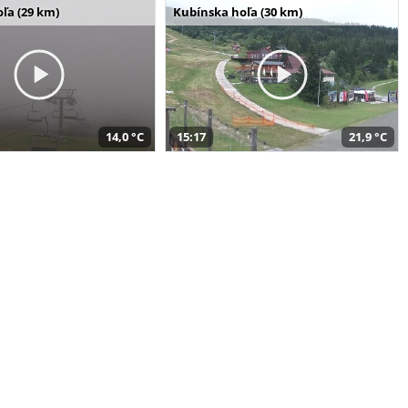
ľa (29 km)
Kubínska hoľa (30 km)
14,0 °C
15:17
21,9 °C