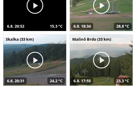
6.8. 20:52
15,3 °C
6.8. 18:34
28,8 °C
Skalka (33 km)
Malinô Brdo (33 km)
6.8. 20:31
24,2 °C
6.8. 17:55
23,3 °C