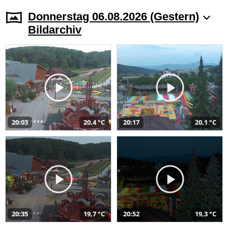
Donnerstag 06.08.2026 (Gestern)
Bildarchiv
20:03
20,4 °C
20:17
20,1 °C
20:35
19,7 °C
20:52
19,3 °C