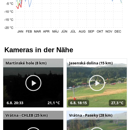
Kameras in der Nähe
Martinské hole (8 km)
Jasenská dolina (15 km)
6.8. 20:33
21,1 °C
6.8. 18:15
27,3 °C
Vrátna - CHLEB (25 km)
Vrátna - Paseky (28 km)