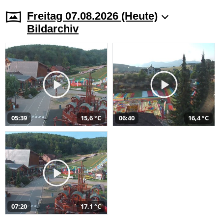
Freitag 07.08.2026 (Heute)
Bildarchiv
05:39
15,6 °C
06:40
16,4 °C
07:20
17,1 °C