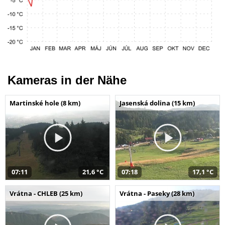
Kameras in der Nähe
Martinské hole (8 km)
Jasenská dolina (15 km)
07:11
21,6 °C
07:18
17,1 °C
Vrátna - CHLEB (25 km)
Vrátna - Paseky (28 km)