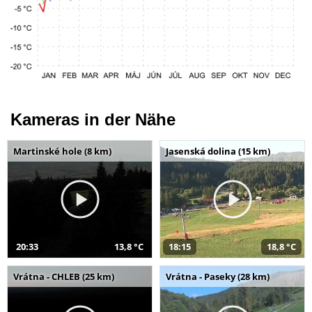
Kameras in der Nähe
Martinské hole (8 km)
Jasenská dolina (15 km)
20:33
13,8 °C
18:15
18,8 °C
Vrátna - CHLEB (25 km)
Vrátna - Paseky (28 km)