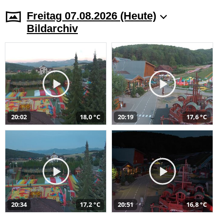
Freitag 07.08.2026 (Heute)
Bildarchiv
20:02
18,0 °C
20:19
17,6 °C
20:34
17,2 °C
20:51
16,8 °C