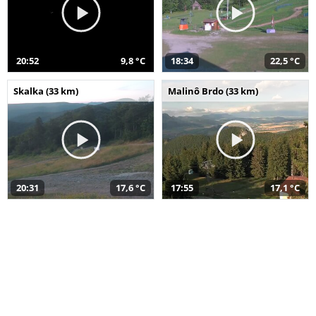
20:52
9,8 °C
18:34
22,5 °C
Skalka (33 km)
Malinô Brdo (33 km)
20:31
17,6 °C
17:55
17,1 °C