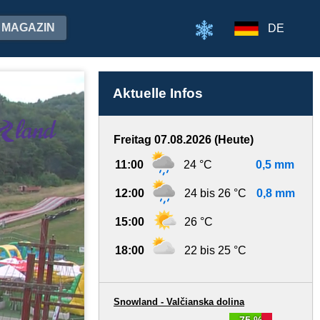
MAGAZIN
DE
Aktuelle Infos
Freitag 07.08.2026 (Heute)
11:00
24 °C
0,5 mm
12:00
24 bis 26 °C
0,8 mm
15:00
26 °C
18:00
22 bis 25 °C
Snowland - Valčianska dolina
75 %