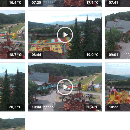
16,4 °C
07:20
17,1 °C
07:41
18,7 °C
08:44
19,0 °C
09:01
20,2 °C
10:04
20,4 °C
10:22