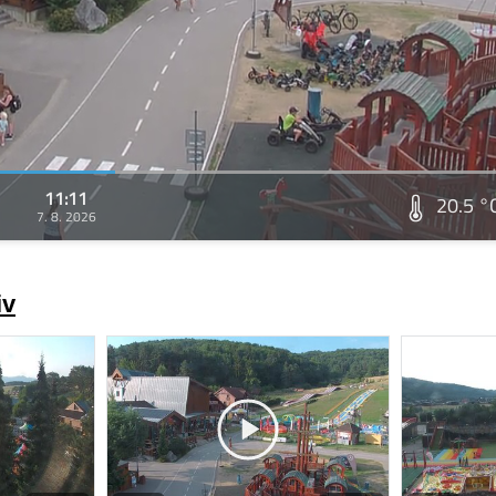
11:11
20.5 °
7. 8. 2026
iv