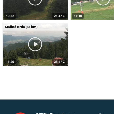
10:52
21,4 °C
11:10
Malinô Brdo (33 km)
11:20
23,4 °C