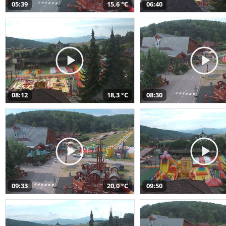
05:39
15,6 °C
06:40
08:12
18,3 °C
08:30
09:33
20,0 °C
09:50