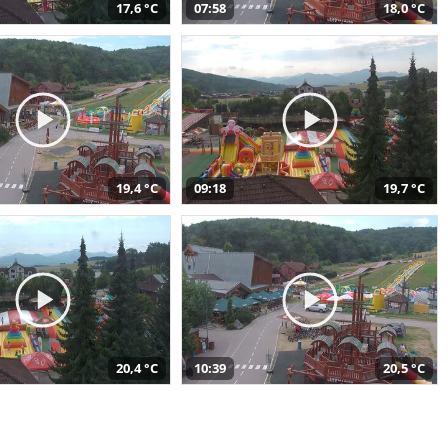
17,6 °C
07:58
18,0 °C
19,4 °C
09:18
19,7 °C
20,4 °C
10:39
20,5 °C