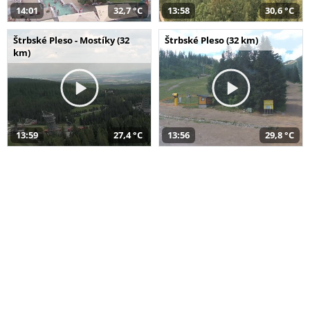
14:01
32,7 °C
13:58
30,6 °C
Štrbské Pleso - Mostíky (32
Štrbské Pleso (32 km)
km)
13:59
27,4 °C
13:56
29,8 °C