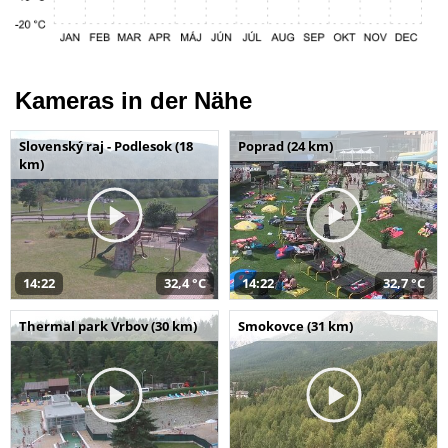
Kameras in der Nähe
Slovenský raj - Podlesok (18
Poprad (24 km)
km)
14:22
32,4 °C
14:22
32,7 °C
Thermal park Vrbov (30 km)
Smokovce (31 km)