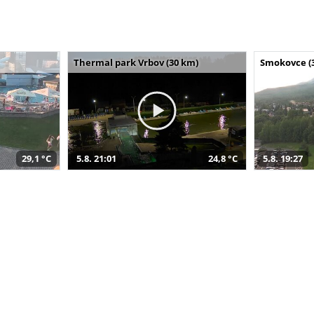
Thermal park Vrbov (30 km)
Smokovce (
29,1 °C
5.8. 21:01
24,8 °C
5.8. 19:27