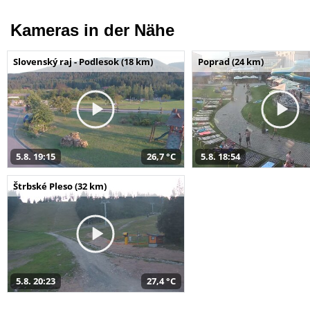
Kameras in der Nähe
Slovenský raj - Podlesok (18 km)
Poprad (24 km)
5.8. 19:15
26,7 °C
5.8. 18:54
Štrbské Pleso (32 km)
5.8. 20:23
27,4 °C