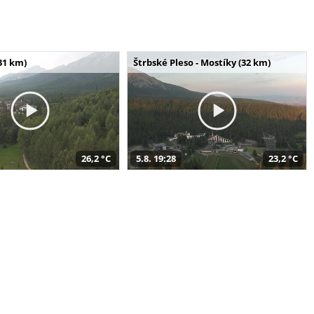
31 km)
Štrbské Pleso - Mostíky (32 km)
26,2 °C
5.8. 19:28
23,2 °C