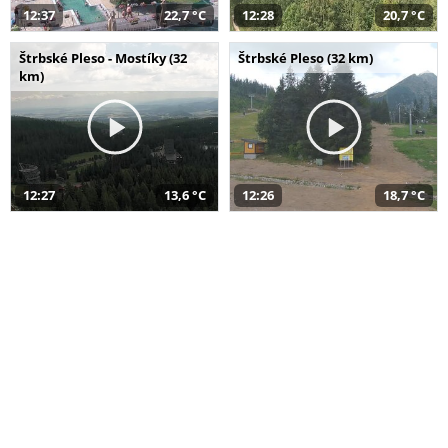
12:37
22,7 °C
12:28
20,7 °C
Štrbské Pleso - Mostíky (32
Štrbské Pleso (32 km)
km)
12:27
13,6 °C
12:26
18,7 °C