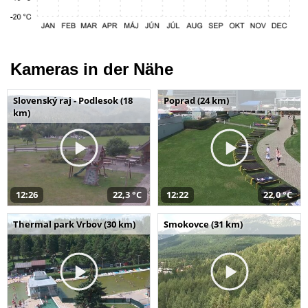
Kameras in der Nähe
Slovenský raj - Podlesok (18
Poprad (24 km)
km)
12:26
22,3 °C
12:22
22,0 °C
Thermal park Vrbov (30 km)
Smokovce (31 km)