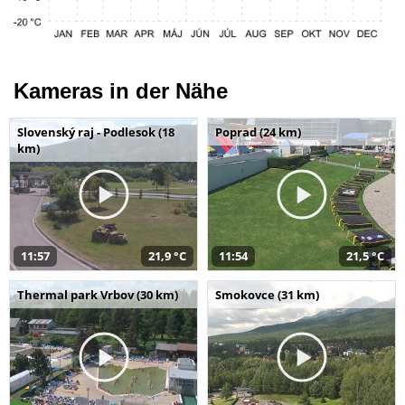
Kameras in der Nähe
Slovenský raj - Podlesok (18
Poprad (24 km)
km)
11:57
21,9 °C
11:54
21,5 °C
Thermal park Vrbov (30 km)
Smokovce (31 km)