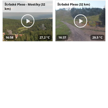
Štrbské Pleso - Mostíky (32
Štrbské Pleso (32 km)
km)
16:58
27,2 °C
16:37
29,5 °C