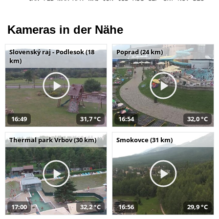
Kameras in der Nähe
Slovenský raj - Podlesok (18
Poprad (24 km)
km)
16:49
31,7 °C
16:54
32,0 °C
Thermal park Vrbov (30 km)
Smokovce (31 km)
17:00
32,2 °C
16:56
29,9 °C