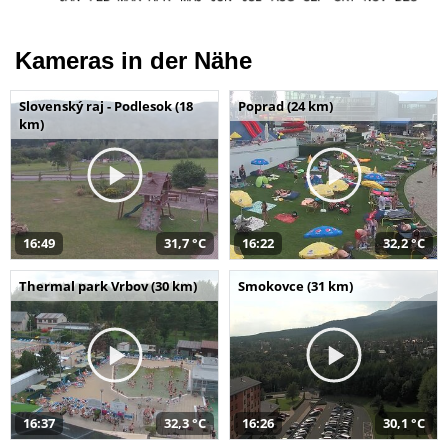
Kameras in der Nähe
Slovenský raj - Podlesok (18
Poprad (24 km)
km)
16:49
31,7 °C
16:22
32,2 °C
Thermal park Vrbov (30 km)
Smokovce (31 km)
16:37
32,3 °C
16:26
30,1 °C