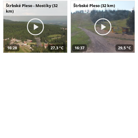
Štrbské Pleso - Mostíky (32
Štrbské Pleso (32 km)
km)
16:28
27,3 °C
16:37
29,5 °C