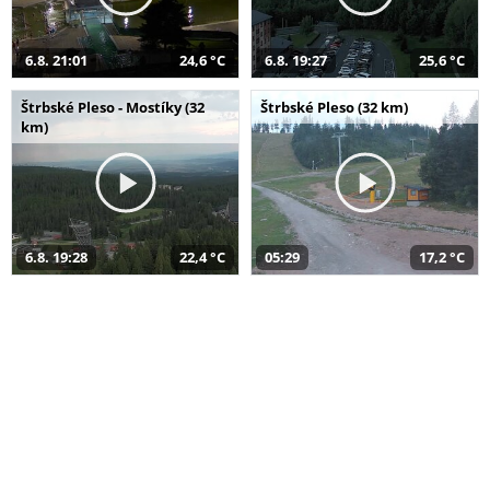
6.8. 21:01
24,6 °C
6.8. 19:27
25,6 °C
Štrbské Pleso - Mostíky (32
Štrbské Pleso (32 km)
km)
6.8. 19:28
22,4 °C
05:29
17,2 °C