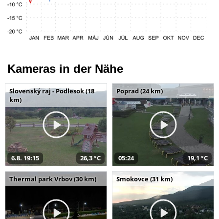
Kameras in der Nähe
Slovenský raj - Podlesok (18
Poprad (24 km)
km)
6.8. 19:15
26,3 °C
05:24
19,1 °C
Thermal park Vrbov (30 km)
Smokovce (31 km)