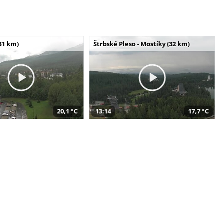
31 km)
Štrbské Pleso - Mostíky (32 km)
20,1 °C
13:14
17,7 °C