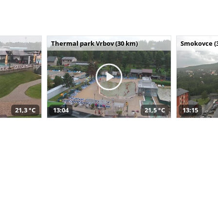
Thermal park Vrbov (30 km)
Smokovce (
21,3 °C
13:04
21,5 °C
13:15