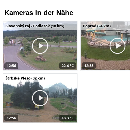
Kameras in der Nähe
Slovenský raj - Podlesok (18 km)
Poprad (24 km)
12:56
22,4 °C
12:55
Štrbské Pleso (32 km)
12:56
18,3 °C