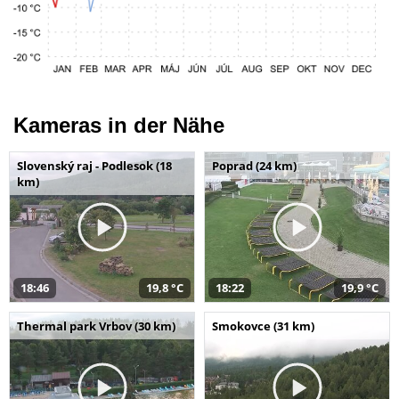
Kameras in der Nähe
Slovenský raj - Podlesok (18
Poprad (24 km)
km)
18:46
19,8 °C
18:22
19,9 °C
Thermal park Vrbov (30 km)
Smokovce (31 km)