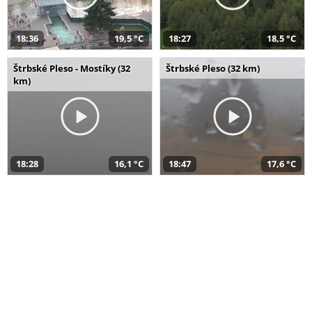
18:36
19,5 °C
18:27
18,5 °C
Štrbské Pleso - Mostíky (32
Štrbské Pleso (32 km)
km)
18:28
16,1 °C
18:47
17,6 °C