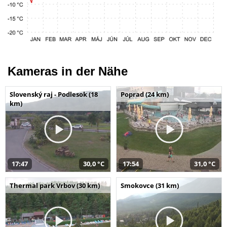
Kameras in der Nähe
Slovenský raj - Podlesok (18
Poprad (24 km)
km)
17:47
30,0 °C
17:54
31,0 °C
Thermal park Vrbov (30 km)
Smokovce (31 km)