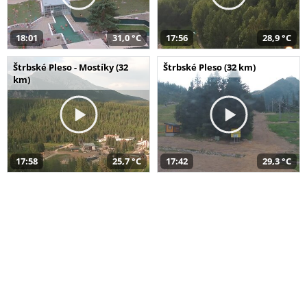
18:01
31,0 °C
17:56
28,9 °C
Štrbské Pleso - Mostíky (32
Štrbské Pleso (32 km)
km)
17:58
25,7 °C
17:42
29,3 °C