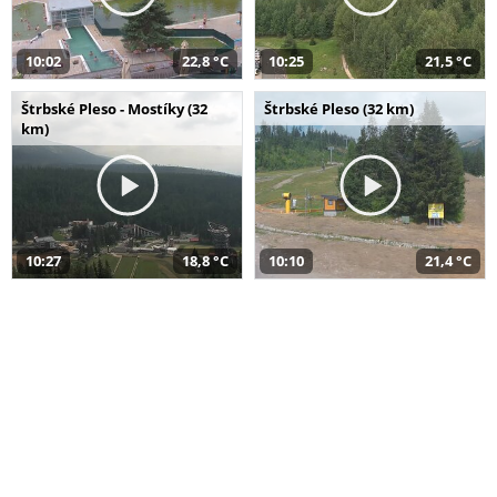
10:02
22,8 °C
10:25
21,5 °C
Štrbské Pleso - Mostíky (32
Štrbské Pleso (32 km)
km)
10:27
18,8 °C
10:10
21,4 °C