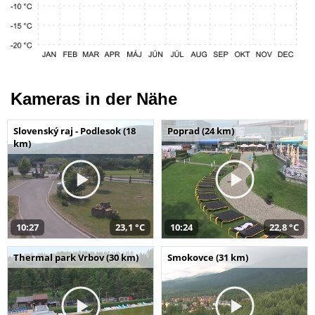
Kameras in der Nähe
Slovenský raj - Podlesok (18
Poprad (24 km)
km)
10:27
23,1 °C
10:24
22,8 °C
Thermal park Vrbov (30 km)
Smokovce (31 km)