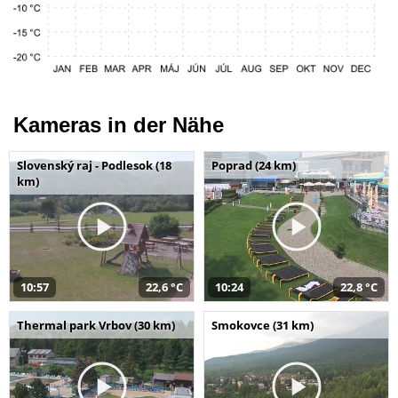
Kameras in der Nähe
Slovenský raj - Podlesok (18
Poprad (24 km)
km)
10:57
22,6 °C
10:24
22,8 °C
Thermal park Vrbov (30 km)
Smokovce (31 km)