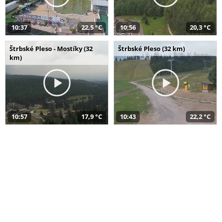
10:37
22,5 °C
10:56
20,3 °C
Štrbské Pleso - Mostíky (32
Štrbské Pleso (32 km)
km)
10:57
17,9 °C
10:43
22,2 °C