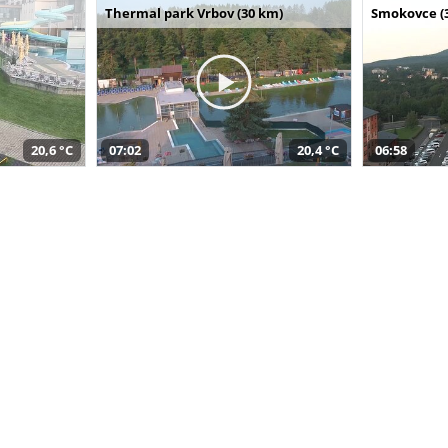
Thermal park Vrbov (30 km)
Smokovce (
20,6 °C
07:02
20,4 °C
06:58