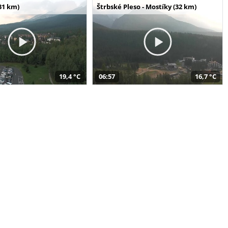
31 km)
Štrbské Pleso - Mostíky (32 km)
19,4 °C
06:57
16,7 °C