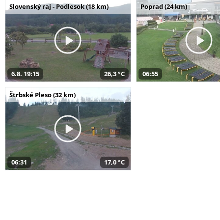
Slovenský raj - Podlesok (18 km)
Poprad (24 km)
6.8. 19:15
26,3 °C
06:55
Štrbské Pleso (32 km)
06:31
17,0 °C