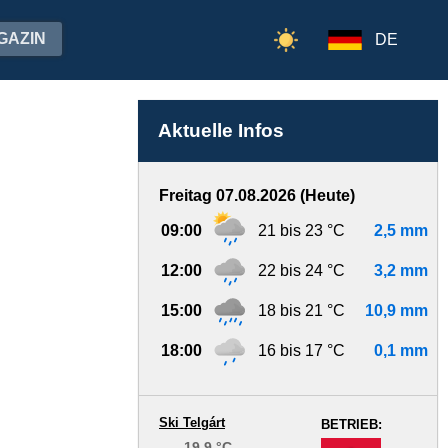
GAZIN
DE
Aktuelle Infos
Freitag 07.08.2026 (Heute)
09:00
21 bis 23 °C
2,5 mm
12:00
22 bis 24 °C
3,2 mm
15:00
18 bis 21 °C
10,9 mm
18:00
16 bis 17 °C
0,1 mm
Ski Telgárt
BETRIEB:
19.9 °C
-