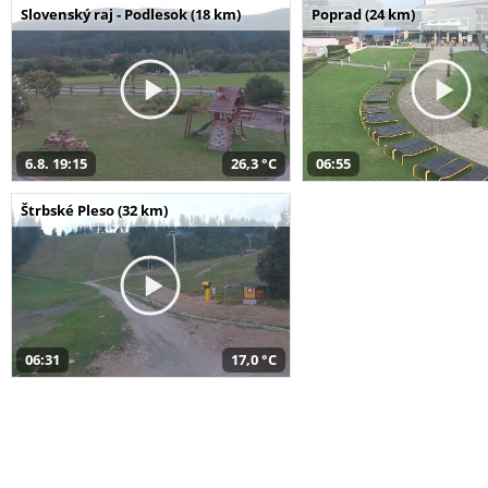
Slovenský raj - Podlesok (18 km)
Poprad (24 km)
6.8. 19:15
26,3 °C
06:55
Štrbské Pleso (32 km)
06:31
17,0 °C