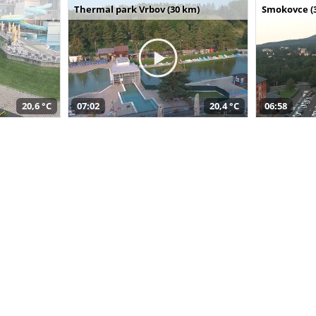
Thermal park Vrbov (30 km)
Smokovce (
20,6 °C
07:02
20,4 °C
06:58