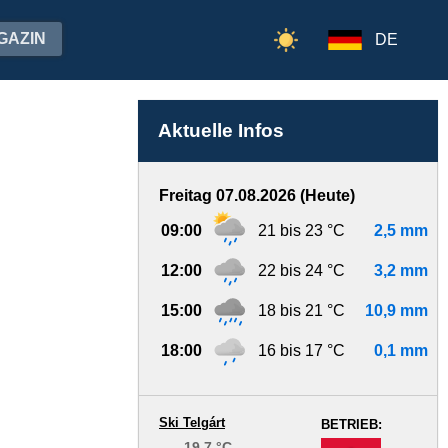
GAZIN
DE
Aktuelle Infos
Freitag 07.08.2026 (Heute)
09:00
21 bis 23 °C
2,5 mm
12:00
22 bis 24 °C
3,2 mm
15:00
18 bis 21 °C
10,9 mm
18:00
16 bis 17 °C
0,1 mm
Ski Telgárt
BETRIEB:
19.7 °C
-