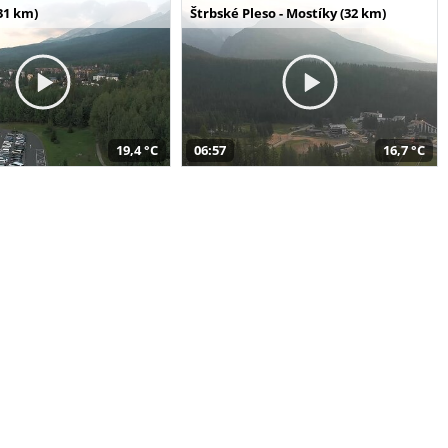
31 km)
Štrbské Pleso - Mostíky (32 km)
19,4 °C
06:57
16,7 °C