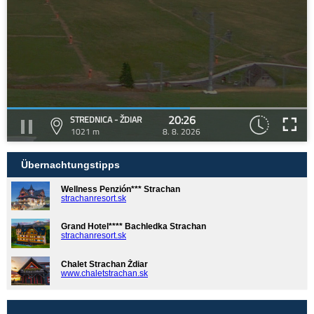
20:26
STREDNICA - ŽDIAR
1021 m
8. 8. 2026
Übernachtungstipps
Wellness Penzión*** Strachan
strachanresort.sk
Grand Hotel**** Bachledka Strachan
strachanresort.sk
Chalet Strachan Ždiar
www.chaletstrachan.sk