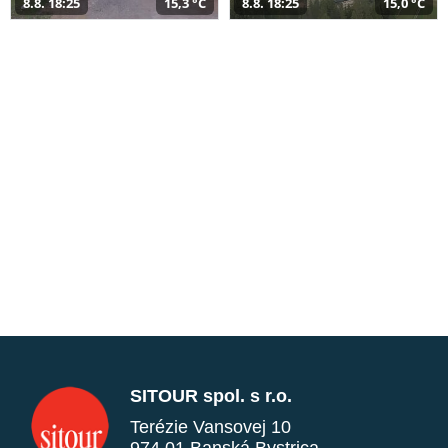
8.8. 18:25
15,3 °C
8.8. 18:25
15,0 °C
SITOUR spol. s r.o.
Terézie Vansovej 10
974 01 Banská Bystrica