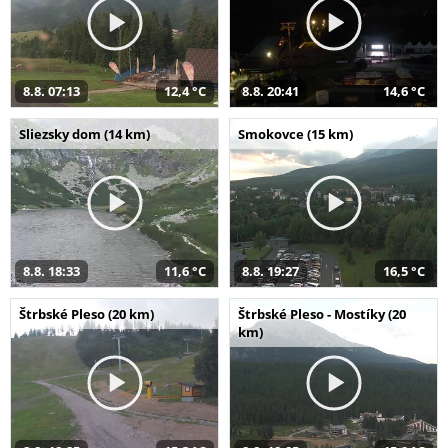
8.8. 07:13
12,4 °C
8.8. 20:41
14,6 °C
Sliezsky dom (14 km)
Smokovce (15 km)
8.8. 18:33
11,6 °C
8.8. 19:27
16,5 °C
Štrbské Pleso (20 km)
Štrbské Pleso - Mostíky (20
km)