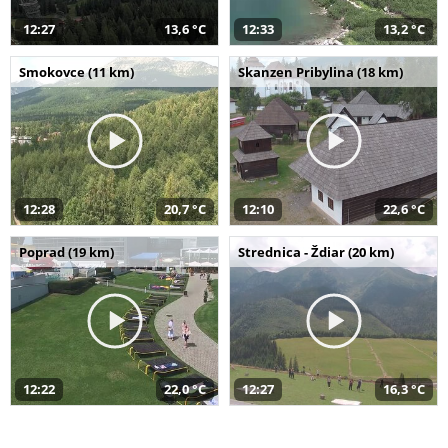
12:27
13,6 °C
12:33
13,2 °C
Smokovce (11 km)
Skanzen Pribylina (18 km)
12:28
20,7 °C
12:10
22,6 °C
Poprad (19 km)
Strednica - Ždiar (20 km)
12:22
22,0 °C
12:27
16,3 °C