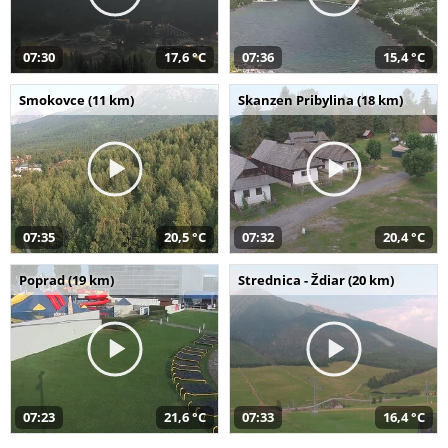
07:30
17,6 °C
07:36
15,4 °C
Smokovce (11 km)
Skanzen Pribylina (18 km)
07:35
20,5 °C
07:32
20,4 °C
Poprad (19 km)
Strednica - Ždiar (20 km)
07:23
21,6 °C
07:33
16,4 °C