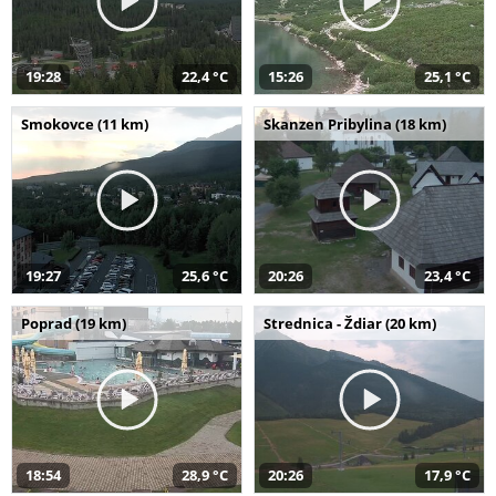
19:28
22,4 °C
15:26
25,1 °C
Smokovce (11 km)
Skanzen Pribylina (18 km)
19:27
25,6 °C
20:26
23,4 °C
Poprad (19 km)
Strednica - Ždiar (20 km)
18:54
28,9 °C
20:26
17,9 °C