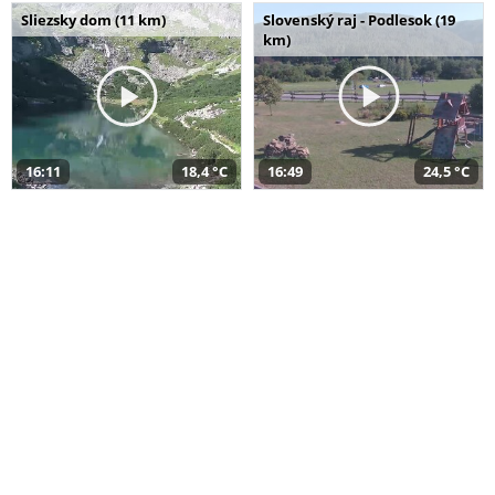
Sliezsky dom (11 km)
Slovenský raj - Podlesok (19
km)
16:11
18,4 °C
16:49
24,5 °C