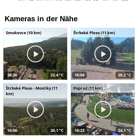
Kameras in der Nähe
Smokovce (10 km)
Štrbské Pleso (11 km)
16:26
22,4 °C
16:04
20,2 °C
Štrbské Pleso - Mostíky (11
Poprad (11 km)
km)
16:06
20,1 °C
16:22
24,1 °C