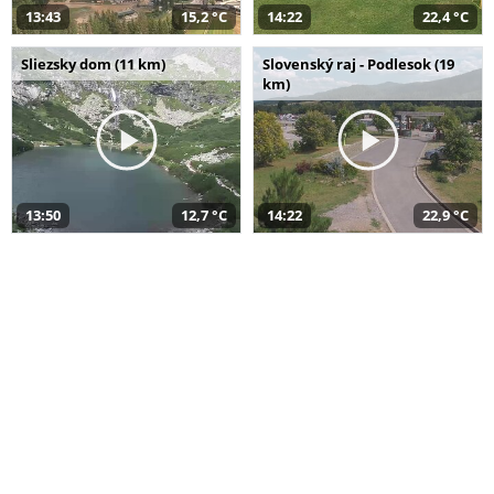
13:43
15,2 °C
14:22
22,4 °C
Sliezsky dom (11 km)
Slovenský raj - Podlesok (19
km)
13:50
12,7 °C
14:22
22,9 °C