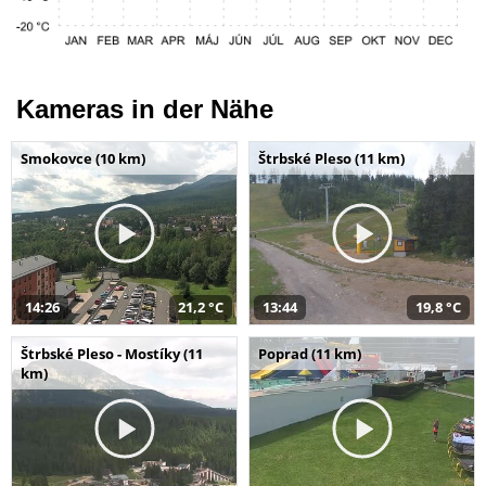
Kameras in der Nähe
Smokovce (10 km)
Štrbské Pleso (11 km)
14:26
21,2 °C
13:44
19,8 °C
Štrbské Pleso - Mostíky (11
Poprad (11 km)
km)