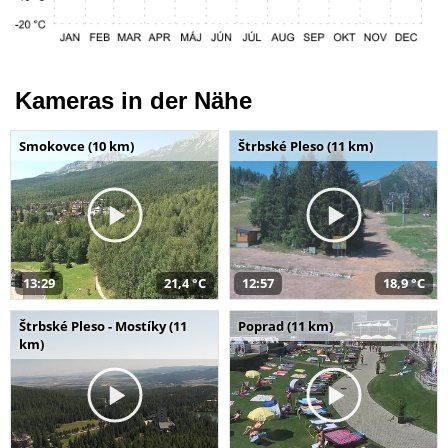
Kameras in der Nähe
Smokovce (10 km)
Štrbské Pleso (11 km)
13:29
21,4 °C
12:57
18,9 °C
Štrbské Pleso - Mostíky (11
Poprad (11 km)
km)