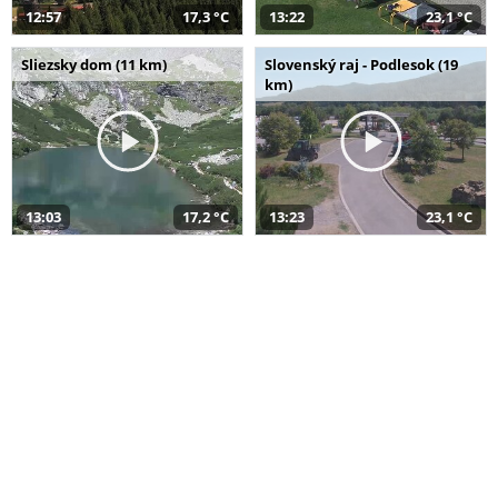
12:57
17,3 °C
13:22
23,1 °C
Sliezsky dom (11 km)
Slovenský raj - Podlesok (19
km)
13:03
17,2 °C
13:23
23,1 °C