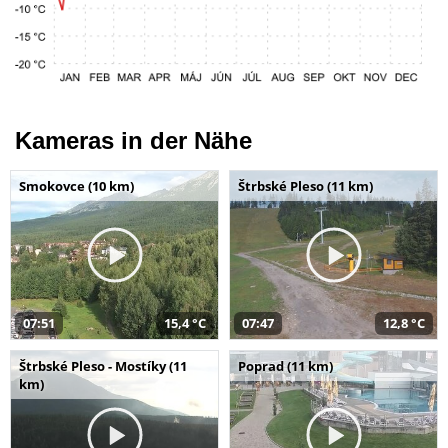
Kameras in der Nähe
Smokovce (10 km)
Štrbské Pleso (11 km)
07:51
15,4 °C
07:47
12,8 °C
Štrbské Pleso - Mostíky (11
Poprad (11 km)
km)