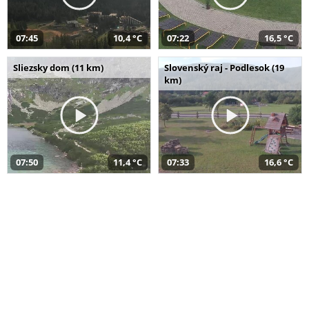
07:45
10,4 °C
07:22
16,5 °C
Sliezsky dom (11 km)
Slovenský raj - Podlesok (19
km)
07:50
11,4 °C
07:33
16,6 °C