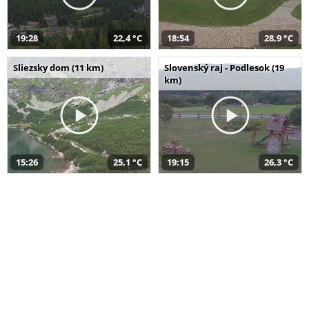
19:28
22,4 °C
18:54
28,9 °C
Sliezsky dom (11 km)
Slovenský raj - Podlesok (19
km)
15:26
25,1 °C
19:15
26,3 °C