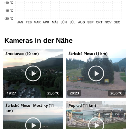
Kameras in der Nähe
Smokovce (10 km)
Štrbské Pleso (11 km)
19:27
25,6 °C
20:23
26,6 °C
Štrbské Pleso - Mostíky (11
Poprad (11 km)
km)