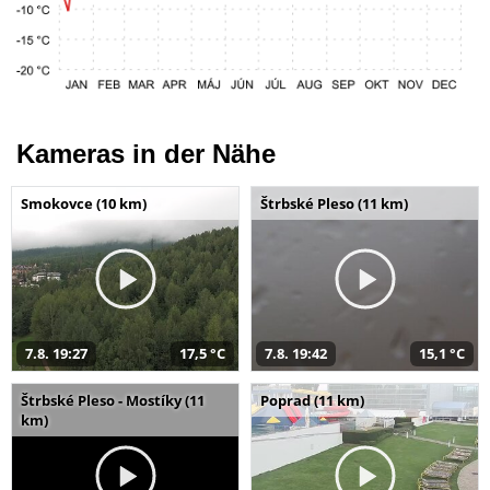
Kameras in der Nähe
Smokovce (10 km)
Štrbské Pleso (11 km)
7.8. 19:27
17,5 °C
7.8. 19:42
15,1 °C
Štrbské Pleso - Mostíky (11
Poprad (11 km)
km)