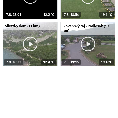
7.8. 23:01
12,2 °C
7.8. 18:54
19,6 °C
Sliezsky dom (11 km)
Slovenský raj - Podlesok (19
km)
7.8. 18:33
12,4 °C
7.8. 19:15
19,4 °C