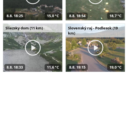
8.8. 18:25
15,0 °C
8.8. 18:54
18,7 °C
Sliezsky dom (11 km)
Slovenský raj - Podlesok (19
km)
8.8. 18:33
11,6 °C
8.8. 19:15
19,0 °C