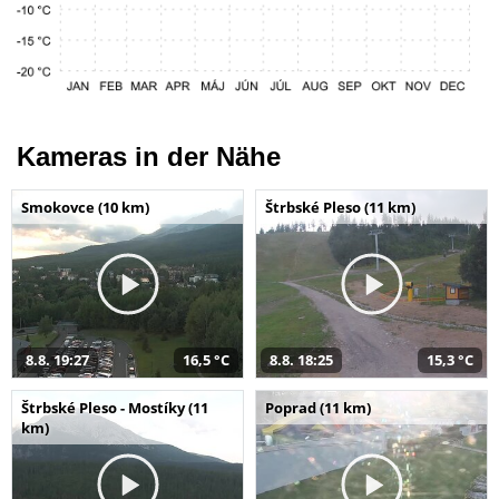
Kameras in der Nähe
Smokovce (10 km)
Štrbské Pleso (11 km)
8.8. 19:27
16,5 °C
8.8. 18:25
15,3 °C
Štrbské Pleso - Mostíky (11
Poprad (11 km)
km)