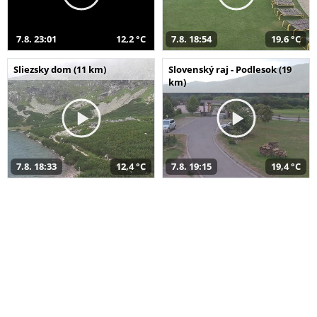
7.8. 23:01
12,2 °C
7.8. 18:54
19,6 °C
Sliezsky dom (11 km)
Slovenský raj - Podlesok (19
km)
7.8. 18:33
12,4 °C
7.8. 19:15
19,4 °C