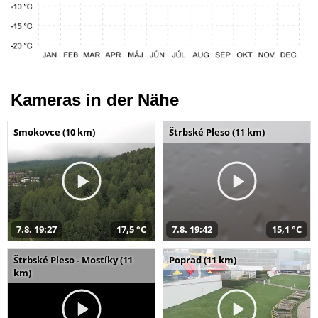
Kameras in der Nähe
Smokovce (10 km)
Štrbské Pleso (11 km)
7.8. 19:27
17,5 °C
7.8. 19:42
15,1 °C
Štrbské Pleso - Mostíky (11
Poprad (11 km)
km)