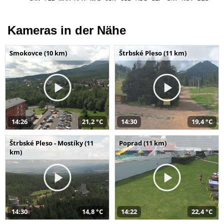
Kameras in der Nähe
Smokovce (10 km)
Štrbské Pleso (11 km)
14:26
21,2 °C
14:30
19,4 °C
Štrbské Pleso - Mostíky (11
Poprad (11 km)
km)
14:30
14,8 °C
14:22
22,4 °C