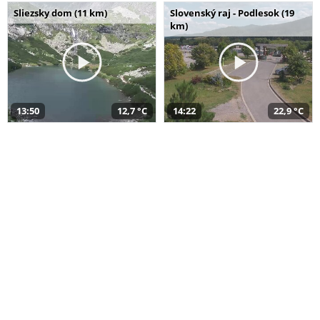
Sliezsky dom (11 km)
Slovenský raj - Podlesok (19
km)
13:50
12,7 °C
14:22
22,9 °C