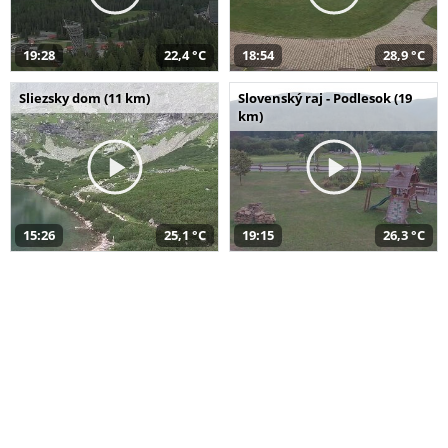
19:28
22,4 °C
18:54
28,9 °C
Sliezsky dom (11 km)
Slovenský raj - Podlesok (19
km)
15:26
25,1 °C
19:15
26,3 °C