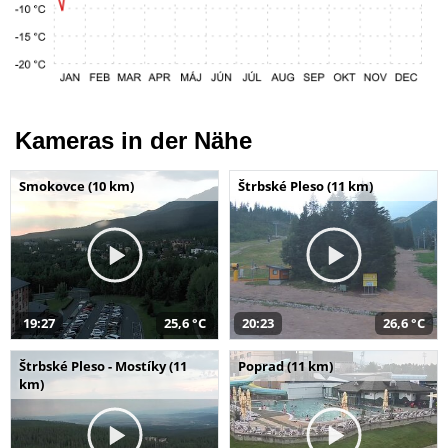
Kameras in der Nähe
Smokovce (10 km)
Štrbské Pleso (11 km)
19:27
25,6 °C
20:23
26,6 °C
Štrbské Pleso - Mostíky (11
Poprad (11 km)
km)