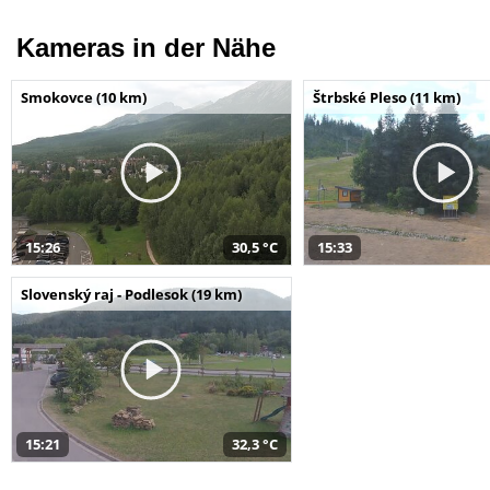
Kameras in der Nähe
Smokovce (10 km)
Štrbské Pleso (11 km)
15:26
30,5 °C
15:33
Slovenský raj - Podlesok (19 km)
15:21
32,3 °C