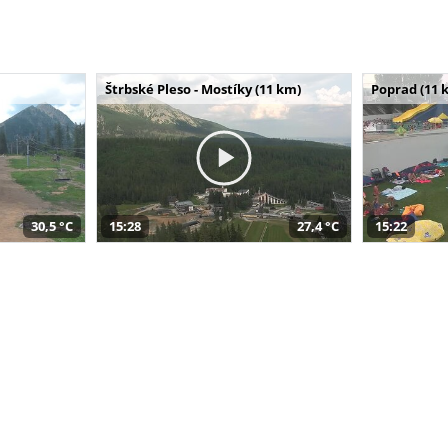
Štrbské Pleso - Mostíky (11 km)
Poprad (11 
30,5 °C
15:28
27,4 °C
15:22