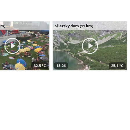
km)
Sliezsky dom (11 km)
32,5 °C
15:26
25,1 °C