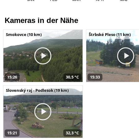
Kameras in der Nähe
Smokovce (10 km)
Štrbské Pleso (11 km)
15:26
30,5 °C
15:33
Slovenský raj - Podlesok (19 km)
15:21
32,3 °C