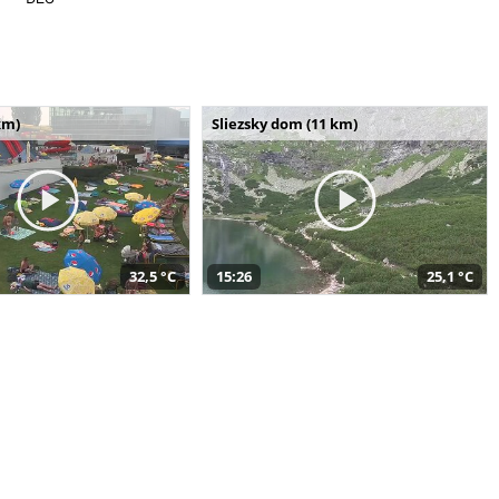
km)
Sliezsky dom (11 km)
32,5 °C
15:26
25,1 °C