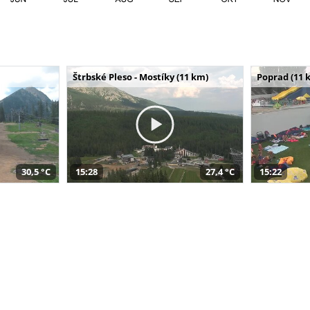
Štrbské Pleso - Mostíky (11 km)
Poprad (11 
30,5 °C
15:28
27,4 °C
15:22