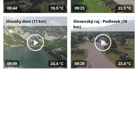
09:44
19,5 °C
09:23
23,5 °C
Sliezsky dom (11 km)
Slovenský raj - Podlesok (19
km)
09:09
24,4 °C
09:29
23,4 °C