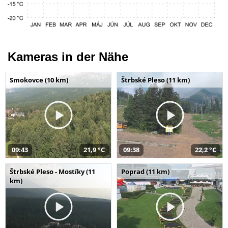
Kameras in der Nähe
Smokovce (10 km)
Štrbské Pleso (11 km)
09:43
21,9 °C
09:38
22,2 °C
Štrbské Pleso - Mostíky (11
Poprad (11 km)
km)