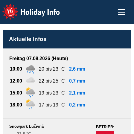
Holiday Info
Aktuelle Infos
Freitag 07.08.2026 (Heute)
10:00
20 bis 23 °C
2,6 mm
12:00
22 bis 25 °C
0,7 mm
15:00
19 bis 23 °C
2,1 mm
18:00
17 bis 19 °C
0,2 mm
Snowpark Lučivná
BETRIEB:
22.8 °C
-