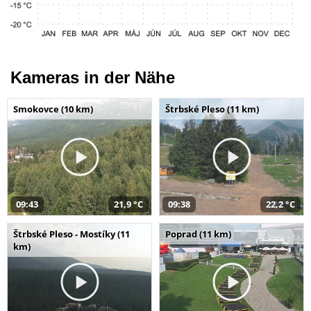
Kameras in der Nähe
Smokovce (10 km)
Štrbské Pleso (11 km)
09:43
21,9 °C
09:38
22,2 °C
Štrbské Pleso - Mostíky (11
Poprad (11 km)
km)