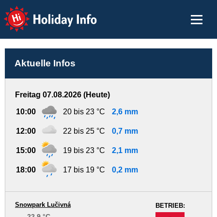
Holiday Info
Aktuelle Infos
Freitag 07.08.2026 (Heute)
10:00
20 bis 23 °C
2,6 mm
12:00
22 bis 25 °C
0,7 mm
15:00
19 bis 23 °C
2,1 mm
18:00
17 bis 19 °C
0,2 mm
Snowpark Lučivná
BETRIEB:
22.9 °C
-