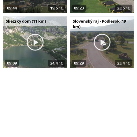
09:44
19,5 °C
09:23
23,5 °C
Sliezsky dom (11 km)
Slovenský raj - Podlesok (19
km)
09:09
24,4 °C
09:29
23,4 °C