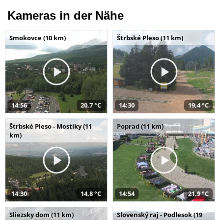
Kameras in der Nähe
Smokovce (10 km)
Štrbské Pleso (11 km)
14:56
20,7 °C
14:30
19,4 °C
Štrbské Pleso - Mostíky (11
Poprad (11 km)
km)
14:30
14,8 °C
14:54
21,9 °C
Sliezsky dom (11 km)
Slovenský raj - Podlesok (19