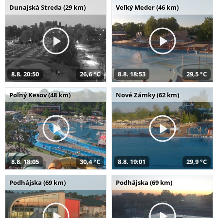
Dunajská Streda (29 km)
Veľký Meder (46 km)
8.8. 20:50
26,6 °C
8.8. 18:53
29,5 °C
Poľný Kesov (48 km)
Nové Zámky (62 km)
8.8. 18:05
30,4 °C
8.8. 19:01
29,9 °C
Podhájska (69 km)
Podhájska (69 km)